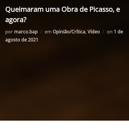
Queimaram uma Obra de Picasso, e
agora?
Postad
por
marco.bap
em
Opinião/Crítica
,
Vídeo
on
1 de
em
agosto de 2021