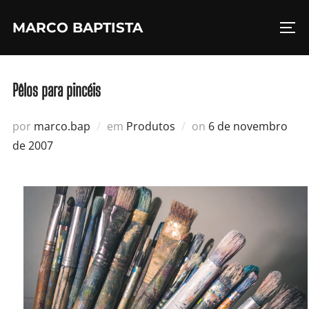
Pular
MARCO BAPTISTA
para
ALT
o
conteúdo
Pêlos para pincéis
Postado
por
marco.bap
em
Produtos
on
6 de novembro
em
de 2007