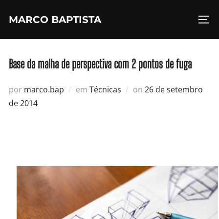
Pular
MARCO BAPTISTA
para
ALT
o
conteúdo
Base da malha de perspectiva com 2 pontos de fuga
Postado
por
marco.bap
em
Técnicas
on
26 de setembro
em
de 2014