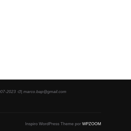
2007-2023 🎨| marco.bap@gmail.com
Inspiro WordPress Theme por
WPZOOM