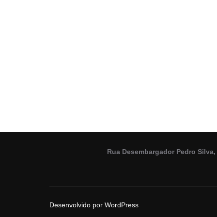
Paginação
de
posts
Rua Desembargador Pedro Silva, 
Desenvolvido por WordPress