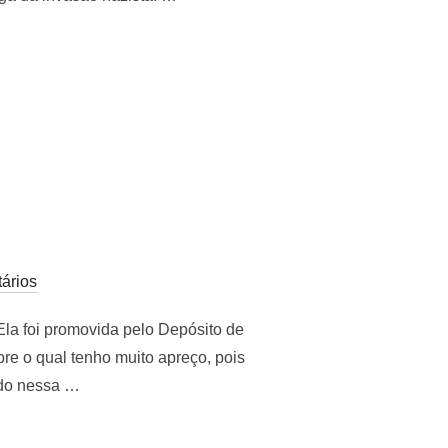
BRAS HOLANDESAS ROUBADAS POR NAZISTAS”
ários
la foi promovida pelo Depósito de
re o qual tenho muito apreço, pois
ado nessa …