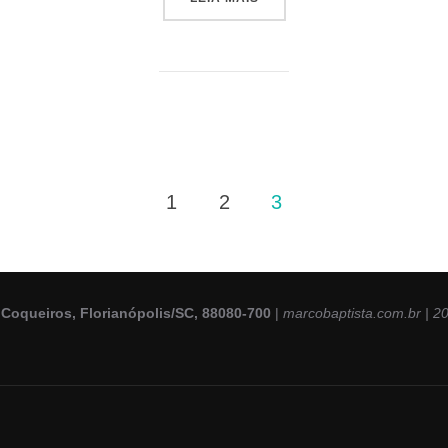
1
2
3
Coqueiros, Florianópolis/SC, 88080-700
|
marcobaptista.com.br | 