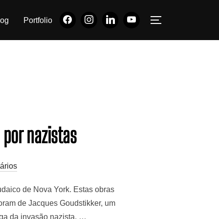
log
Portfolio
ALTERNAR BA
por nazistas
ários
daico de Nova York. Estas obras
foram de Jacques Goudstikker, um
ga da invasão nazista. …