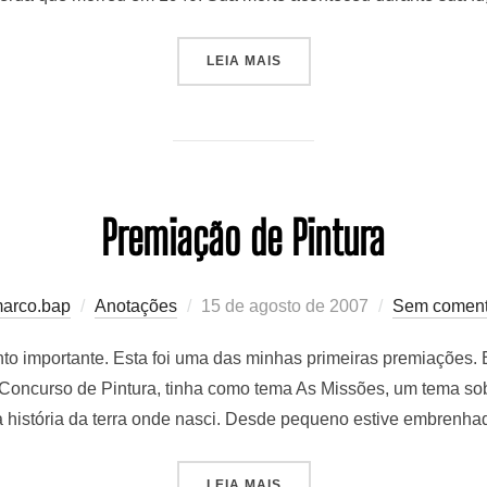
“MUSEU DOS EUA EXIBE O
LEIA MAIS
Premiação de Pintura
Postado
arco.bap
Anotações
15 de agosto de 2007
Sem coment
em
 importante. Esta foi uma das minhas primeiras premiações. E
Concurso de Pintura, tinha como tema As Missões, um tema sob
da história da terra onde nasci. Desde pequeno estive embrenh
“PREMIAÇÃO DE PINTURA”
LEIA MAIS