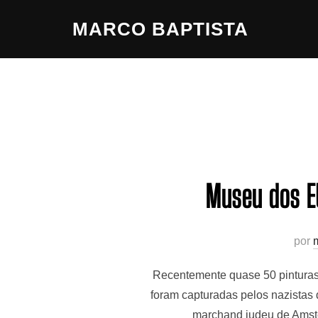
Pular
MARCO BAPTISTA
para
o
conteúdo
Museu dos EU
por
Recentemente quase 50 pinturas
foram capturadas pelos nazistas
marchand judeu de Amste